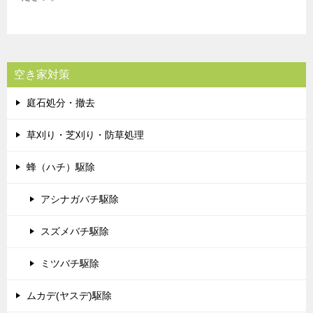
空き家対策
庭石処分・撤去
草刈り・芝刈り・防草処理
蜂（ハチ）駆除
アシナガバチ駆除
スズメバチ駆除
ミツバチ駆除
ムカデ(ヤスデ)駆除