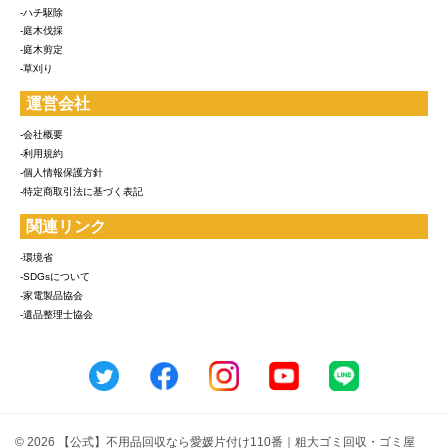
-ハチ駆除
-庭木伐採
-庭木剪定
-草刈り
運営会社
-会社概要
-利用規約
-個人情報保護方針
-特定商取引法に基づく表記
関連リンク
-環境省
-SDGsについて
-家電製品協会
-遺品整理士協会
© 2026 【公式】不用品回収なら愛媛片付け110番｜粗大ゴミ回収・ゴミ屋