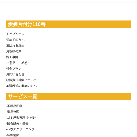
愛媛片付け110番
トップページ
初めての方へ
選ばれる理由
お客様の声
施工事例
ご意見・ご感想
料金プラン
お問い合わせ
賠償責任補償について
加盟希望の業者の方へ
サービス一覧
-不用品回収
-遺品整理
-ゴミ屋敷整理･片付け
-庭石処分・撤去
-ハウスクリーニング
-特殊清掃