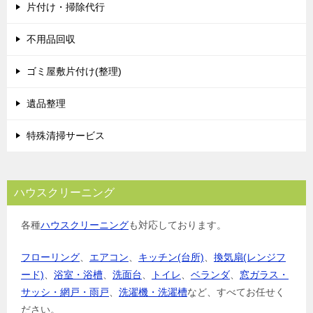
片付け・掃除代行
不用品回収
ゴミ屋敷片付け(整理)
遺品整理
特殊清掃サービス
ハウスクリーニング
各種
ハウスクリーニング
も対応しております。
フローリング
、
エアコン
、
キッチン(台所)
、
換気扇(レンジフ
ード)
、
浴室・浴槽
、
洗面台
、
トイレ
、
ベランダ
、
窓ガラス・
サッシ・網戸・雨戸
、
洗濯機・洗濯槽
など、すべてお任せく
ださい。