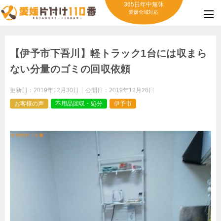
365日年中無休
愛媛全域対応
【伊予市下吾川】軽トラック1台には収まら
ない分量のゴミの回収依頼
更新日：
2019年12月30日
公開日：
2019年12月28日
お客様の声
不用品回収・処分
伊予市