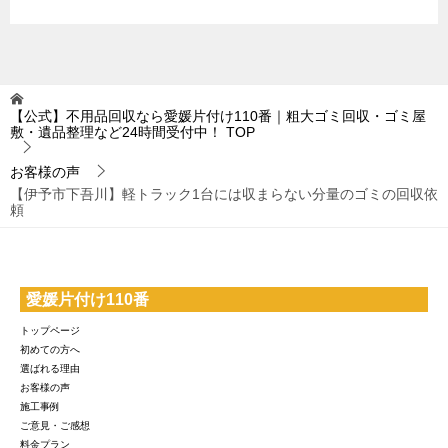
【公式】不用品回収なら愛媛片付け110番｜粗大ゴミ回収・ゴミ屋
敷・遺品整理など24時間受付中！
TOP
お客様の声
【伊予市下吾川】軽トラック1台には収まらない分量のゴミの回収依
頼
愛媛片付け110番
トップページ
初めての方へ
選ばれる理由
お客様の声
施工事例
ご意見・ご感想
料金プラン