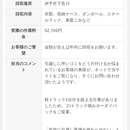
回収場所
伊予市下吾川
回収内容
衣類、収納ケース、ダンボール、スチー
ルラック、家庭ごみなど
実際の作業料
62,700円
金
お客様のご要
金額が合えば年内に回収をお願います。
望
担当のコメン
引越しに伴いゴミをどう片付けるか悩ま
ト
れているお客様の奥様が、ネットで当サ
イトをご覧になり、すぐにお問い合わせ
頂いたようです。
軽トラック1台分を超える分量がありま
したため、２tトラック積みホーダイパ
ックをご提案。
「年内に引越し準備を終わらせたい」と