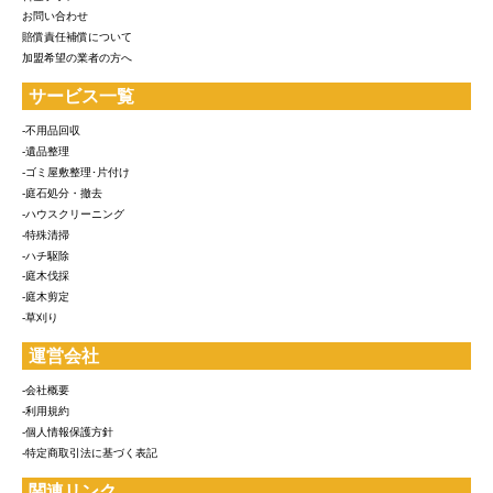
お問い合わせ
賠償責任補償について
加盟希望の業者の方へ
サービス一覧
-不用品回収
-遺品整理
-ゴミ屋敷整理･片付け
-庭石処分・撤去
-ハウスクリーニング
-特殊清掃
-ハチ駆除
-庭木伐採
-庭木剪定
-草刈り
運営会社
-会社概要
-利用規約
-個人情報保護方針
-特定商取引法に基づく表記
関連リンク