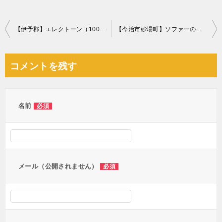
投
【伊予郡】エレクトーン（100kg未満）の回収・処分ご依頼
【今治市砂場町】ソファーの回収と小型テーブルの買取ご依頼
稿
ナ
コメントを残す
ビ
ゲ
ー
名前
必須
シ
ョ
ン
メール（公開されません）
必須