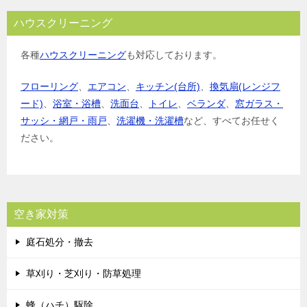
ハウスクリーニング
各種
ハウスクリーニング
も対応しております。
フローリング
、
エアコン
、
キッチン(台所)
、
換気扇(レンジフ
ード)
、
浴室・浴槽
、
洗面台
、
トイレ
、
ベランダ
、
窓ガラス・
サッシ・網戸・雨戸
、
洗濯機・洗濯槽
など、すべてお任せく
ださい。
空き家対策
庭石処分・撤去
草刈り・芝刈り・防草処理
蜂（ハチ）駆除