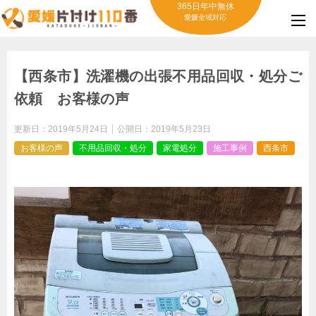
365日年中無休
愛媛全域対応
【西条市】洗濯機の出張不用品回収・処分ご
依頼 お客様の声
更新日：
2019年5月24日
公開日：
2019年5月23日
お客様の声
不用品回収・処分
家電処分
施工事例
西条市