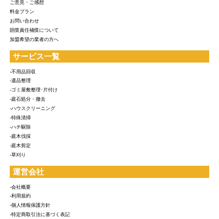
ご意見・ご感想
料金プラン
お問い合わせ
賠償責任補償について
加盟希望の業者の方へ
サービス一覧
-不用品回収
-遺品整理
-ゴミ屋敷整理･片付け
-庭石処分・撤去
-ハウスクリーニング
-特殊清掃
-ハチ駆除
-庭木伐採
-庭木剪定
-草刈り
運営会社
-会社概要
-利用規約
-個人情報保護方針
-特定商取引法に基づく表記