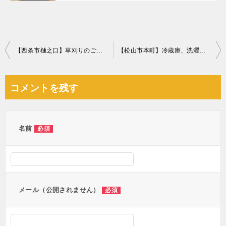
投
【西条市樋之口】草刈りのご依頼☆迅速な対応にご満足いただけました
【松山市本町】冷蔵庫、洗濯機、電子レンジの回収・処分 お客様の声
稿
ナ
コメントを残す
ビ
ゲ
ー
名前
必須
シ
ョ
ン
メール（公開されません）
必須