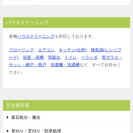
ハウスクリーニング
各種
ハウスクリーニング
も対応しております。
フローリング
、
エアコン
、
キッチン(台所)
、
換気扇(レンジフ
ード)
、
浴室・浴槽
、
洗面台
、
トイレ
、
ベランダ
、
窓ガラス・
サッシ・網戸・雨戸
、
洗濯機・洗濯槽
など、すべてお任せく
ださい。
空き家対策
庭石処分・撤去
草刈り・芝刈り・防草処理