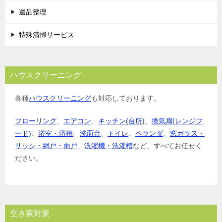
遺品整理
特殊清掃サービス
ハウスクリーニング
各種
ハウスクリーニング
も対応しております。
フローリング
、
エアコン
、
キッチン(台所)
、
換気扇(レンジフ
ード)
、
浴室・浴槽
、
洗面台
、
トイレ
、
ベランダ
、
窓ガラス・
サッシ・網戸・雨戸
、
洗濯機・洗濯槽
など、すべてお任せく
ださい。
空き家対策