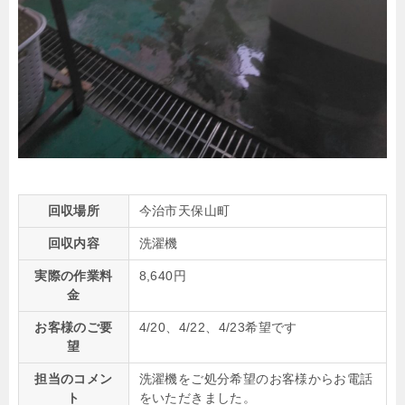
回収場所
今治市天保山町
回収内容
洗濯機
実際の作業料
8,640円
金
お客様のご要
4/20、4/22、4/23希望です
望
担当のコメン
洗濯機をご処分希望のお客様からお電話
ト
をいただきました。