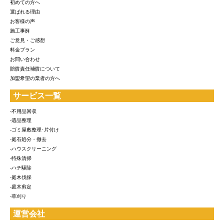
初めての方へ
選ばれる理由
お客様の声
施工事例
ご意見・ご感想
料金プラン
お問い合わせ
賠償責任補償について
加盟希望の業者の方へ
サービス一覧
-不用品回収
-遺品整理
-ゴミ屋敷整理･片付け
-庭石処分・撤去
-ハウスクリーニング
-特殊清掃
-ハチ駆除
-庭木伐採
-庭木剪定
-草刈り
運営会社