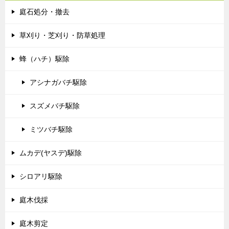
庭石処分・撤去
草刈り・芝刈り・防草処理
蜂（ハチ）駆除
アシナガバチ駆除
スズメバチ駆除
ミツバチ駆除
ムカデ(ヤスデ)駆除
シロアリ駆除
庭木伐採
庭木剪定