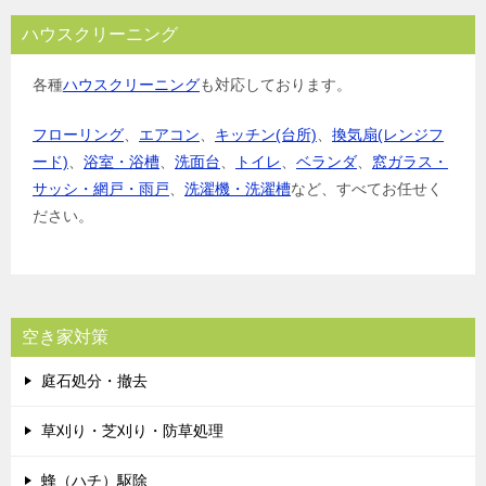
ハウスクリーニング
各種
ハウスクリーニング
も対応しております。
フローリング
、
エアコン
、
キッチン(台所)
、
換気扇(レンジフ
ード)
、
浴室・浴槽
、
洗面台
、
トイレ
、
ベランダ
、
窓ガラス・
サッシ・網戸・雨戸
、
洗濯機・洗濯槽
など、すべてお任せく
ださい。
空き家対策
庭石処分・撤去
草刈り・芝刈り・防草処理
蜂（ハチ）駆除