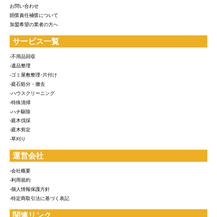
お問い合わせ
賠償責任補償について
加盟希望の業者の方へ
サービス一覧
-不用品回収
-遺品整理
-ゴミ屋敷整理･片付け
-庭石処分・撤去
-ハウスクリーニング
-特殊清掃
-ハチ駆除
-庭木伐採
-庭木剪定
-草刈り
運営会社
-会社概要
-利用規約
-個人情報保護方針
-特定商取引法に基づく表記
関連リンク