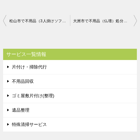
投
松山市で不用品（3人掛けソファ）処分ご依頼 お客様の声
大洲市で不用品（仏壇）処分ご依頼 お客様の声
稿
ナ
ビ
サービス一覧情報
ゲ
片付け・掃除代行
ー
シ
不用品回収
ョ
ゴミ屋敷片付け(整理)
ン
遺品整理
特殊清掃サービス