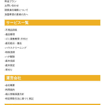
料金プラン
お問い合わせ
賠償責任補償について
加盟希望の業者の方へ
サービス一覧
-不用品回収
-遺品整理
-ゴミ屋敷整理･片付け
-庭石処分・撤去
-ハウスクリーニング
-特殊清掃
-ハチ駆除
-庭木伐採
-庭木剪定
-草刈り
運営会社
-会社概要
-利用規約
-個人情報保護方針
-特定商取引法に基づく表記