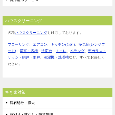
ハウスクリーニング
各種
ハウスクリーニング
も対応しております。
フローリング
、
エアコン
、
キッチン(台所)
、
換気扇(レンジフ
ード)
、
浴室・浴槽
、
洗面台
、
トイレ
、
ベランダ
、
窓ガラス・
サッシ・網戸・雨戸
、
洗濯機・洗濯槽
など、すべてお任せく
ださい。
空き家対策
庭石処分・撤去
草刈り・芝刈り・防草処理