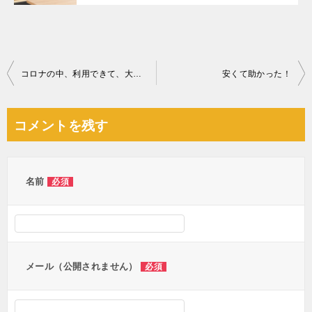
投
コロナの中、利用できて、大変助かりました。
安くて助かった！
稿
ナ
コメントを残す
ビ
ゲ
ー
名前
必須
シ
ョ
ン
メール（公開されません）
必須