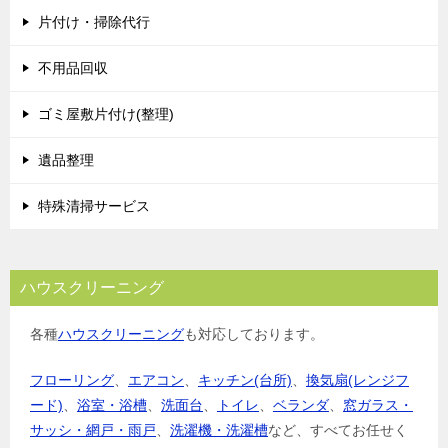
片付け・掃除代行
ー
シ
不用品回収
ョ
ゴミ屋敷片付け(整理)
ン
遺品整理
特殊清掃サービス
ハウスクリーニング
各種
ハウスクリーニング
も対応しております。
フローリング
、
エアコン
、
キッチン(台所)
、
換気扇(レンジフ
ード)
、
浴室・浴槽
、
洗面台
、
トイレ
、
ベランダ
、
窓ガラス・
サッシ・網戸・雨戸
、
洗濯機・洗濯槽
など、すべてお任せく