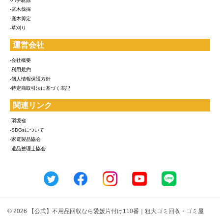
-ハチ駆除
-庭木伐採
-庭木剪定
-草刈り
運営会社
-会社概要
-利用規約
-個人情報保護方針
-特定商取引法に基づく表記
関連リンク
-環境省
-SDGsについて
-家電製品協会
-遺品整理士協会
© 2026 【公式】不用品回収なら愛媛片付け110番｜粗大ゴミ回収・ゴミ屋