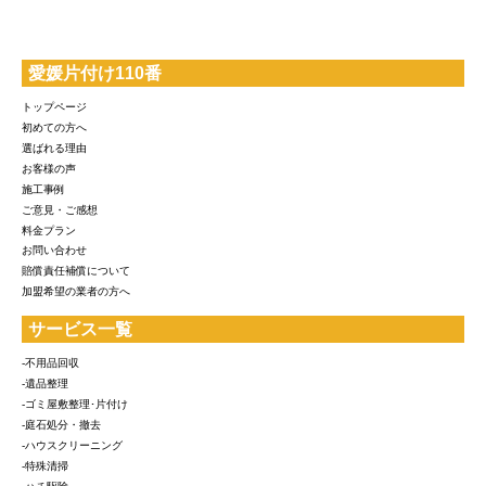
愛媛片付け110番
トップページ
初めての方へ
選ばれる理由
お客様の声
施工事例
ご意見・ご感想
料金プラン
お問い合わせ
賠償責任補償について
加盟希望の業者の方へ
サービス一覧
-不用品回収
-遺品整理
-ゴミ屋敷整理･片付け
-庭石処分・撤去
-ハウスクリーニング
-特殊清掃