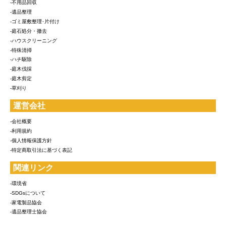
-不用品回収
-遺品整理
-ゴミ屋敷整理･片付け
-庭石処分・撤去
-ハウスクリーニング
-特殊清掃
-ハチ駆除
-庭木伐採
-庭木剪定
-草刈り
運営会社
-会社概要
-利用規約
-個人情報保護方針
-特定商取引法に基づく表記
関連リンク
-環境省
-SDGsについて
-家電製品協会
-遺品整理士協会