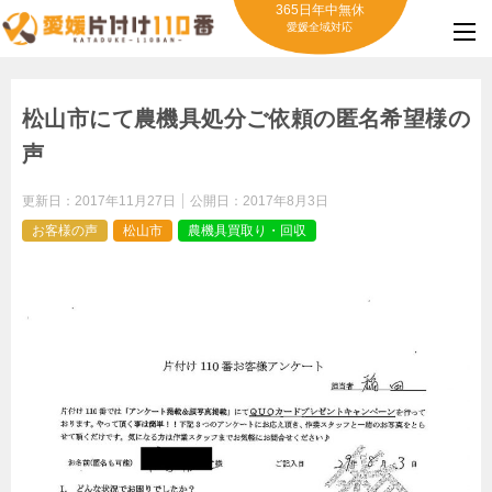
365日年中無休
愛媛全域対応
松山市にて農機具処分ご依頼の匿名希望様の
声
更新日：
2017年11月27日
公開日：
2017年8月3日
お客様の声
松山市
農機具買取り・回収