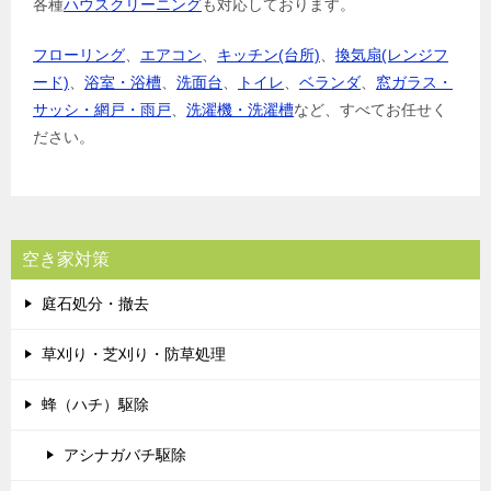
各種
ハウスクリーニング
も対応しております。
フローリング
、
エアコン
、
キッチン(台所)
、
換気扇(レンジフ
ード)
、
浴室・浴槽
、
洗面台
、
トイレ
、
ベランダ
、
窓ガラス・
サッシ・網戸・雨戸
、
洗濯機・洗濯槽
など、すべてお任せく
ださい。
空き家対策
庭石処分・撤去
草刈り・芝刈り・防草処理
蜂（ハチ）駆除
アシナガバチ駆除