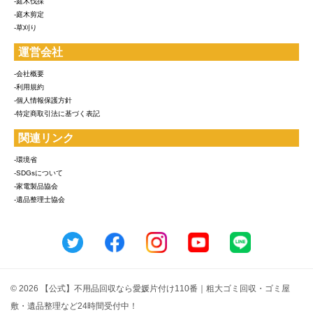
-庭木伐採
-庭木剪定
-草刈り
運営会社
-会社概要
-利用規約
-個人情報保護方針
-特定商取引法に基づく表記
関連リンク
-環境省
-SDGsについて
-家電製品協会
-遺品整理士協会
© 2026 【公式】不用品回収なら愛媛片付け110番｜粗大ゴミ回収・ゴミ屋
敷・遺品整理など24時間受付中！