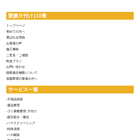
愛媛片付け110番
トップページ
初めての方へ
選ばれる理由
お客様の声
施工事例
ご意見・ご感想
料金プラン
お問い合わせ
賠償責任補償について
加盟希望の業者の方へ
サービス一覧
-不用品回収
-遺品整理
-ゴミ屋敷整理･片付け
-庭石処分・撤去
-ハウスクリーニング
-特殊清掃
-ハチ駆除