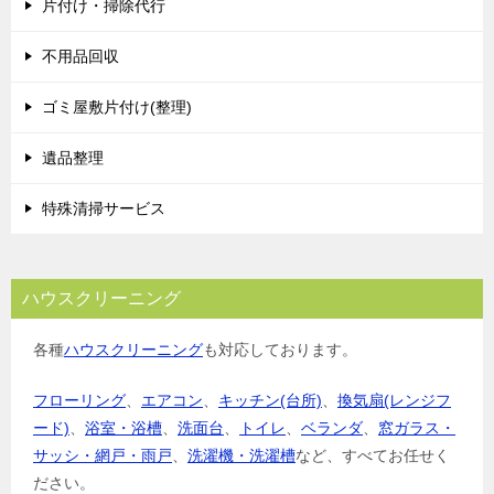
片付け・掃除代行
ー
シ
不用品回収
ョ
ゴミ屋敷片付け(整理)
ン
遺品整理
特殊清掃サービス
ハウスクリーニング
各種
ハウスクリーニング
も対応しております。
フローリング
、
エアコン
、
キッチン(台所)
、
換気扇(レンジフ
ード)
、
浴室・浴槽
、
洗面台
、
トイレ
、
ベランダ
、
窓ガラス・
サッシ・網戸・雨戸
、
洗濯機・洗濯槽
など、すべてお任せく
ださい。