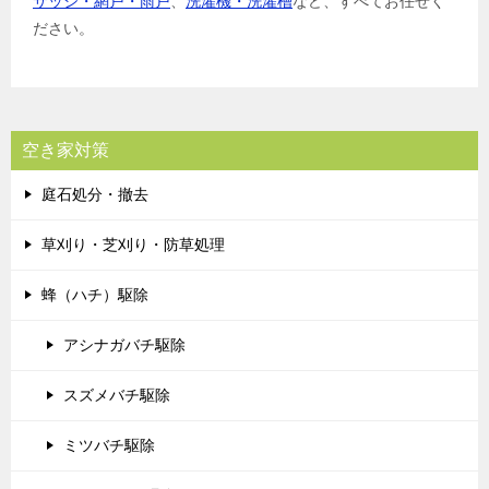
サッシ・網戸・雨戸
、
洗濯機・洗濯槽
など、すべてお任せく
ださい。
空き家対策
庭石処分・撤去
草刈り・芝刈り・防草処理
蜂（ハチ）駆除
アシナガバチ駆除
スズメバチ駆除
ミツバチ駆除