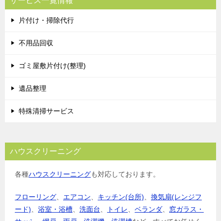
サービス一覧情報
ゲ
片付け・掃除代行
ー
シ
不用品回収
ョ
ゴミ屋敷片付け(整理)
ン
遺品整理
特殊清掃サービス
ハウスクリーニング
各種
ハウスクリーニング
も対応しております。
フローリング
、
エアコン
、
キッチン(台所)
、
換気扇(レンジフ
ード)
、
浴室・浴槽
、
洗面台
、
トイレ
、
ベランダ
、
窓ガラス・