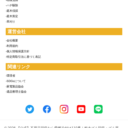
-特殊清掃
-ハチ駆除
-庭木伐採
-庭木剪定
-草刈り
運営会社
-会社概要
-利用規約
-個人情報保護方針
-特定商取引法に基づく表記
関連リンク
-環境省
-SDGsについて
-家電製品協会
-遺品整理士協会
© 2026 【公式】不用品回収なら愛媛片付け110番｜粗大ゴミ回収・ゴミ屋