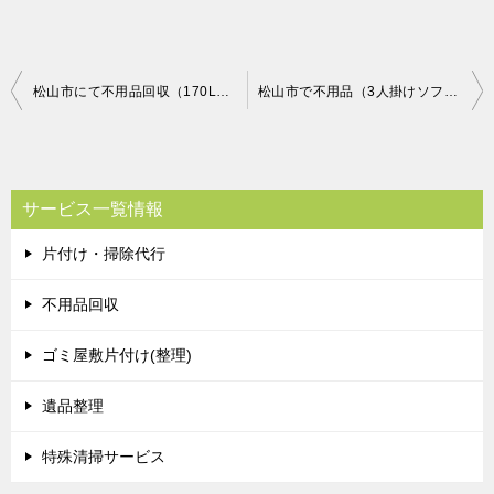
投
松山市にて不用品回収（170L以上冷蔵庫、16型以上テレビ、エアコン、ドラム式洗濯機）のご依頼 お客様の声
松山市で不用品（3人掛けソファ）処分ご依頼 お客様の声
稿
ナ
ビ
サービス一覧情報
ゲ
片付け・掃除代行
ー
シ
不用品回収
ョ
ゴミ屋敷片付け(整理)
ン
遺品整理
特殊清掃サービス