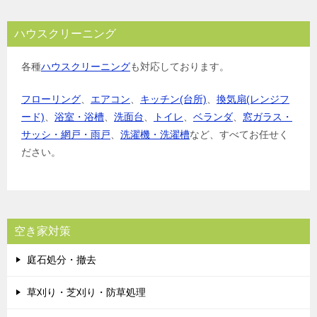
ハウスクリーニング
各種
ハウスクリーニング
も対応しております。
フローリング
、
エアコン
、
キッチン(台所)
、
換気扇(レンジフ
ード)
、
浴室・浴槽
、
洗面台
、
トイレ
、
ベランダ
、
窓ガラス・
サッシ・網戸・雨戸
、
洗濯機・洗濯槽
など、すべてお任せく
ださい。
空き家対策
庭石処分・撤去
草刈り・芝刈り・防草処理