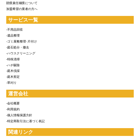
賠償責任補償について
加盟希望の業者の方へ
サービス一覧
-不用品回収
-遺品整理
-ゴミ屋敷整理･片付け
-庭石処分・撤去
-ハウスクリーニング
-特殊清掃
-ハチ駆除
-庭木伐採
-庭木剪定
-草刈り
運営会社
-会社概要
-利用規約
-個人情報保護方針
-特定商取引法に基づく表記
関連リンク