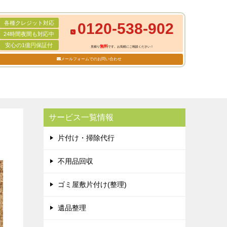
各種クレジット対応
0120-538-902
24時間夜間も対応中
安心の1億円保証付
無料
見積り
です。お気軽にご相談ください！
メールフォームでのお問い合わせ
サービス一覧情報
片付け・掃除代行
不用品回収
ゴミ屋敷片付け(整理)
遺品整理