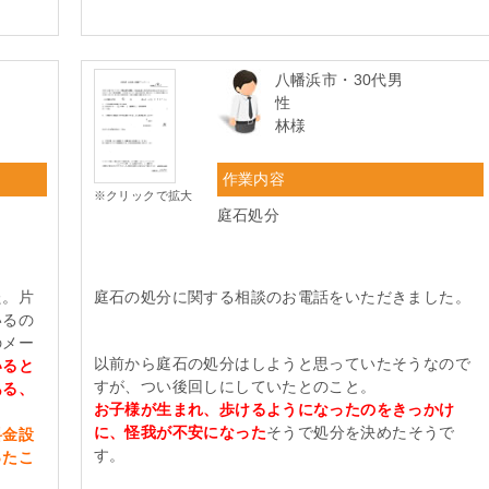
八幡浜市・30代男
性
林様
作業内容
※クリックで拡大
庭石処分
た。片
庭石の処分に関する相談のお電話をいただきました。
いるの
のメー
以前から庭石の処分はしようと思っていたそうなので
いると
すが、つい後回しにしていたとのこと。
ある、
お子様が生まれ、歩けるようになったのをきっかけ
に、怪我が不安になった
そうで処分を決めたそうで
料金設
す。
ったこ