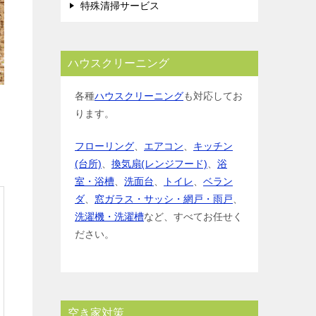
特殊清掃サービス
ハウスクリーニング
各種
ハウスクリーニング
も対応してお
ります。
フローリング
、
エアコン
、
キッチン
(台所)
、
換気扇(レンジフード)
、
浴
室・浴槽
、
洗面台
、
トイレ
、
ベラン
ダ
、
窓ガラス・サッシ・網戸・雨戸
、
洗濯機・洗濯槽
など、すべてお任せく
ださい。
空き家対策