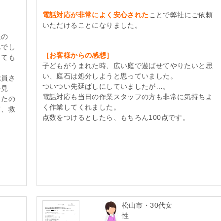
電話対応が非常によく安心された
ことで弊社にご依頼
いただけることになりました。
たの
んでし
［お客様からの感想］
しても
子どもがうまれた時、広い庭で遊ばせてやりたいと思
い、庭石は処分しようと思っていました。
業員さ
ついつい先延ばしにしていましたが…。
を見
電話対応も当日の作業スタッフの方も非常に気持ちよ
ったの
く作業してくれました。
て、救
点数をつけるとしたら、もちろん100点です。
松山市・30代女
性