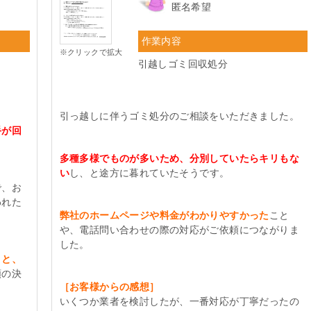
匿名希望
作業内容
※クリックで拡大
引越しゴミ回収処分
。
引っ越しに伴うゴミ処分のご相談をいただきました。
手が回
多種多様でものが多いため、分別していたらキリもな
い
し、と途方に暮れていたそうです。
で、お
われた
弊社のホームページや料金がわかりやすかった
こと
や、電話問い合わせの際の対応がご依頼につながりま
した。
こと、
頼の決
［お客様からの感想］
いくつか業者を検討したが、一番対応が丁寧だったの