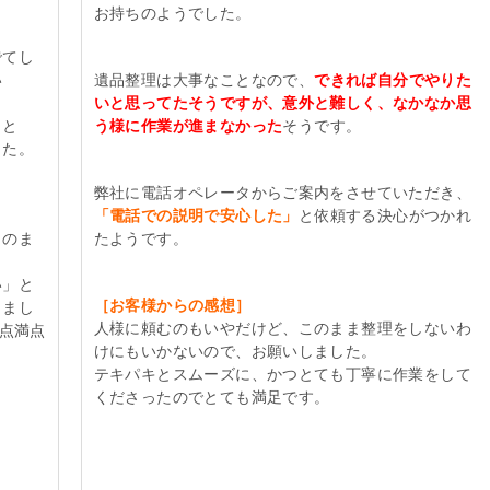
お持ちのようでした。
でてし
い
遺品整理は大事なことなので、
できれば自分でやりた
いと思ってたそうですが、意外と難しく、なかなか思
こと
う様に作業が進まなかった
そうです。
した。
弊社に電話オペレータからご案内をさせていただき、
「電話での説明で安心した」
と依頼する決心がつかれ
ものま
たようです。
い」と
［お客様からの感想］
りまし
人様に頼むのもいやだけど、このまま整理をしないわ
0点満点
けにもいかないので、お願いしました。
テキパキとスムーズに、かつとても丁寧に作業をして
くださったのでとても満足です。