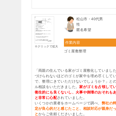
松山市・40代男
性
匿名希望
作業内容
※クリックで拡大
ゴミ屋敷整理
「両親の住んでいる家がゴミ屋敷化していまし
づけられないほどのゴミが家中を埋め尽くして
で、整理にきていただけないでしょうか？」と
ル相談をいただきました。
家がゴミを占領して
衛生的にも良くないし、火事や倒壊のおそれも
と非常に心配
されていました。
いくつかの業者をホームページで調べ、
弊社の
定が良心的だと感じたこと、相談対応が親身だ
と
からご依頼くださいました。