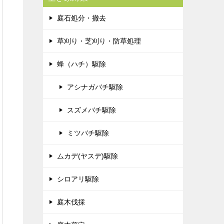
庭石処分・撤去
草刈り・芝刈り・防草処理
蜂（ハチ）駆除
アシナガバチ駆除
スズメバチ駆除
ミツバチ駆除
ムカデ(ヤスデ)駆除
シロアリ駆除
庭木伐採