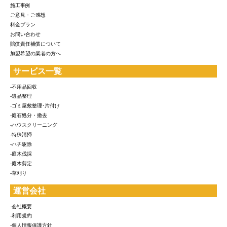
施工事例
ご意見・ご感想
料金プラン
お問い合わせ
賠償責任補償について
加盟希望の業者の方へ
サービス一覧
-不用品回収
-遺品整理
-ゴミ屋敷整理･片付け
-庭石処分・撤去
-ハウスクリーニング
-特殊清掃
-ハチ駆除
-庭木伐採
-庭木剪定
-草刈り
運営会社
-会社概要
-利用規約
-個人情報保護方針