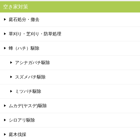
空き家対策
庭石処分・撤去
草刈り・芝刈り・防草処理
蜂（ハチ）駆除
アシナガバチ駆除
スズメバチ駆除
ミツバチ駆除
ムカデ(ヤスデ)駆除
シロアリ駆除
庭木伐採