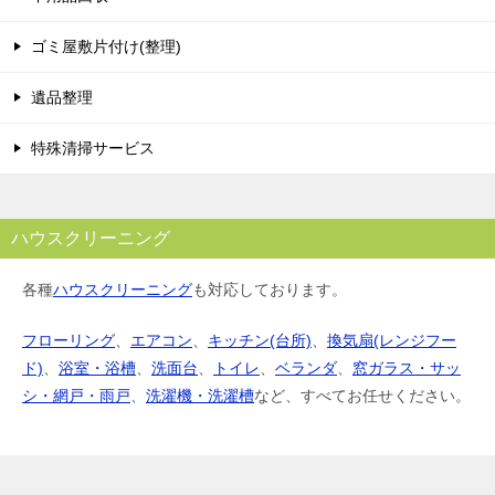
ゴミ屋敷片付け(整理)
遺品整理
特殊清掃サービス
ハウスクリーニング
各種
ハウスクリーニング
も対応しております。
フローリング
、
エアコン
、
キッチン(台所)
、
換気扇(レンジフー
ド)
、
浴室・浴槽
、
洗面台
、
トイレ
、
ベランダ
、
窓ガラス・サッ
シ・網戸・雨戸
、
洗濯機・洗濯槽
など、すべてお任せください。