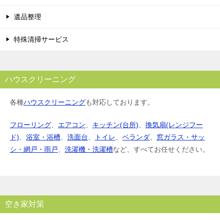
遺品整理
特殊清掃サービス
ハウスクリーニング
各種
ハウスクリーニング
も対応しております。
フローリング
、
エアコン
、
キッチン(台所)
、
換気扇(レンジフー
ド)
、
浴室・浴槽
、
洗面台
、
トイレ
、
ベランダ
、
窓ガラス・サッ
シ・網戸・雨戸
、
洗濯機・洗濯槽
など、すべてお任せください。
空き家対策