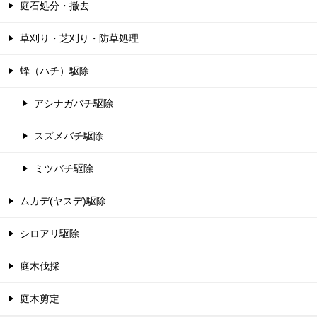
庭石処分・撤去
草刈り・芝刈り・防草処理
蜂（ハチ）駆除
アシナガバチ駆除
スズメバチ駆除
ミツバチ駆除
ムカデ(ヤスデ)駆除
シロアリ駆除
庭木伐採
庭木剪定