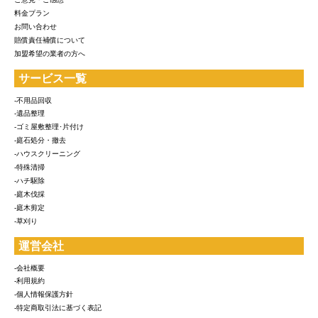
料金プラン
お問い合わせ
賠償責任補償について
加盟希望の業者の方へ
サービス一覧
-不用品回収
-遺品整理
-ゴミ屋敷整理･片付け
-庭石処分・撤去
-ハウスクリーニング
-特殊清掃
-ハチ駆除
-庭木伐採
-庭木剪定
-草刈り
運営会社
-会社概要
-利用規約
-個人情報保護方針
-特定商取引法に基づく表記