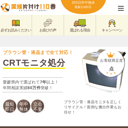
365日年中無休
愛媛全域対応
必ずお読みください
お喜びの声
選ばれる理由
キャンペーン
ブラウン管・液晶まで全て対応！
CRTモニタ処分
お客様満足度
点
愛媛県内で選ばれて
7年
以上！
年間相談実績
80万件
突破！
ブラウン管・液晶モニタを正しく
最短
年中
立会
リサイクル！面倒な搬出作業もお
即日
無休
不要
任せ！