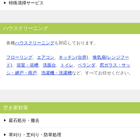
特殊清掃サービス
ハウスクリーニング
各種
ハウスクリーニング
も対応しております。
フローリング
、
エアコン
、
キッチン(台所)
、
換気扇(レンジフー
ド)
、
浴室・浴槽
、
洗面台
、
トイレ
、
ベランダ
、
窓ガラス・サッ
シ・網戸・雨戸
、
洗濯機・洗濯槽
など、すべてお任せください。
空き家対策
庭石処分・撤去
草刈り・芝刈り・防草処理