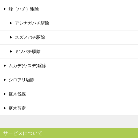
蜂（ハチ）駆除
アシナガバチ駆除
スズメバチ駆除
ミツバチ駆除
ムカデ(ヤスデ)駆除
シロアリ駆除
庭木伐採
庭木剪定
サービスについて